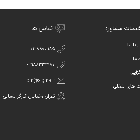
دمات مشاوره
تماس ها
با ما
02188001185
 ما
02188333187
زایی
dm@sigma.ir
 های شغلی
تهران ،خیابان کارگر شمالی