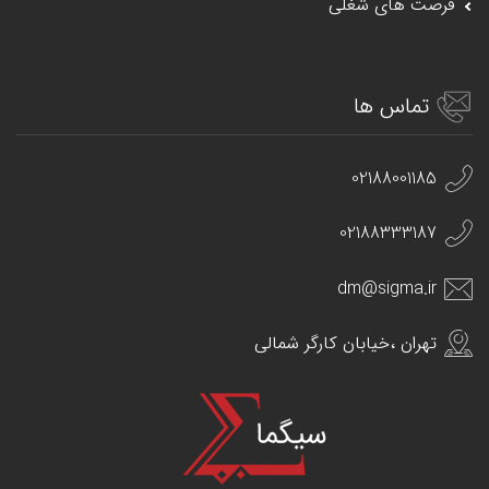
فرصت های شغلی
تماس ها
02188001185
02188333187
dm@sigma.ir
تهران ،خیابان کارگر شمالی