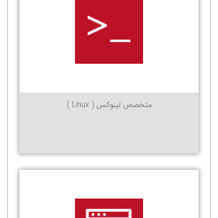
متخصص لینوکس ( Linux )